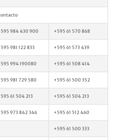
Contacto
+595 984 430 900
+595 61 570 868
595 981 122 833
+595 61 573 439
+595 994 190080
+595 61 508 414
595 981 729 580
+595 61 500 352
595 61 504 213
+595 61 504 213
595 973 842 346
+595 61 512 460
+595 61 500 333