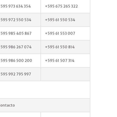
595 973 634 354
+595 675 265 322
595 972 550 534
+595 61 550 534
+595 985 405 867
+595 61 553 007
+595 986 267 074
+595 61 550 814
+595 986 500 200
+595 61 507 314
595 992 795 997
Contacto